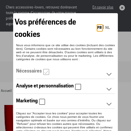
Chers accessoires-lovers, retrouvez dorénavant
En savoir plus
toute la gamme d’accessoires de votre marque
préférée sous forme de catalogue à commander
auprès de votre concessionaire.
Toggle navigation
FR
Accueil
>
Pour vous
>
Divers
>
Bouteilles thermos
> Détail