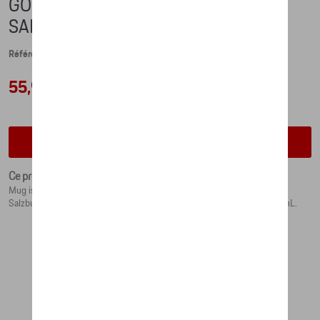
GOBELET ISOTHERME – 917
SALZBURG
Référence: WAP0506170P917
55,93 €
Vérifiez la disponibilité auprès de votre concessionnaire
Ce produit n'est actuellement pas de stock
Mug isotherme Porsche de grande qualité au design célèbre de la 917
Salzburg, pour boissons chaudes et froides. Contenance environ 450 mL.