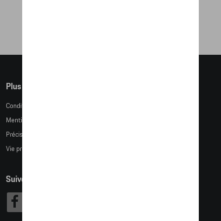
49,83 €
Plus d'informations
Conditions de vente
Mentions légales
Précision des tailles
Vie privée
Suivez nous