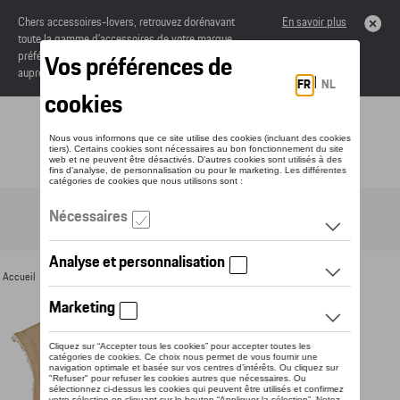
Chers accessoires-lovers, retrouvez dorénavant
En savoir plus
toute la gamme d’accessoires de votre marque
préférée sous forme de catalogue à commander
auprès de votre concessionaire.
Toggle navigation
FR
Accueil
>
Pour vous
>
Textile
>
Hommes
>
Vestes
> Détail