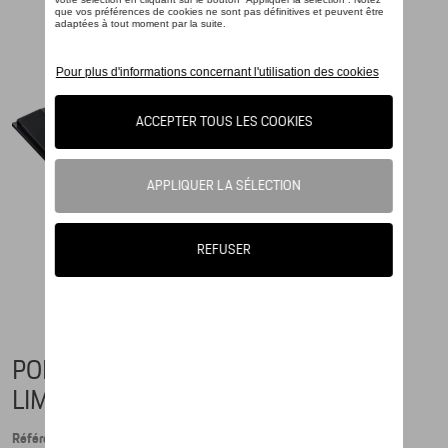
PORSCHE 961, ICONS OF SPEED
LIMITED CALENDAR EDITION, 1:43
Référence: WAP0209610MKED