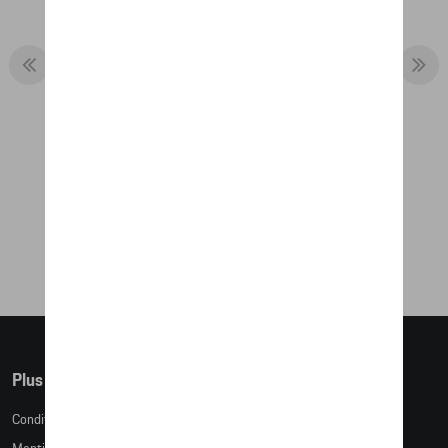
BOUTEILLE ISOTHERME, SAFARI -
MARTINI RACING
80,33 €
Plus d'informations
Conditions de vente