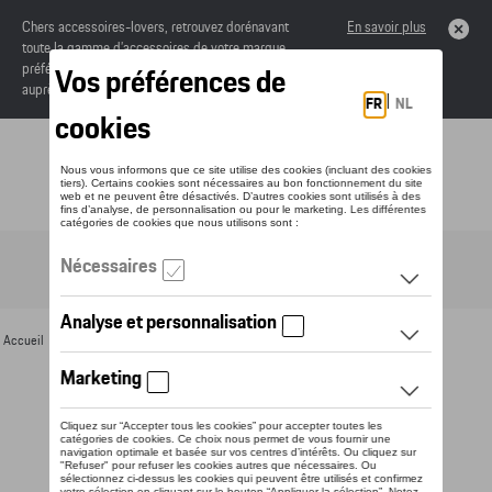
Chers accessoires-lovers, retrouvez dorénavant
En savoir plus
toute la gamme d’accessoires de votre marque
préférée sous forme de catalogue à commander
auprès de votre concessionaire.
Toggle navigation
FR
Accueil
>
Pour vous
>
Miniatures
> Détail