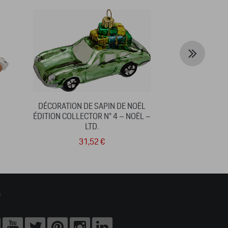
DÉCORATION DE SAPIN DE NOËL
PORTE-CLÉS 
ÉDITION COLLECTOR N° 4 – NOËL –
EDITION,
LTD.
31,52 €
3
s