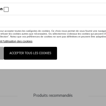
iez la disponibilité auprès de votre concessionnaire
uit n'est actuellement pas de stock
rapluie double revêtement et impression du thème MR® de la 917 « longue qu
Produits recommandés