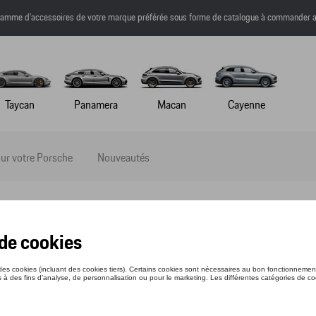
a gamme d’accessoires de votre marque préférée sous forme de catalogue à commander a
Taycan
Panamera
Macan
Cayenne
ur votre Porsche
Nouveautés
APLUIE XL – MARTINI RACING
nce: WAP0505700J
3 €