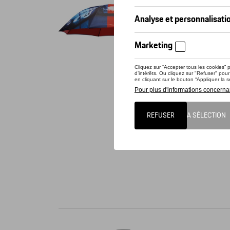
Vérif
Ce prod
Grand pa