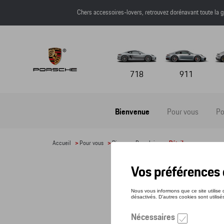
Chers accessoires-lovers, retrouvez dorénavant toute l
718
911
Bienvenue
Pour vous
Po
Accueil
>
Pour vous
>
Divers
>
Parapluies
> Détail
PAR
Référe
86,4