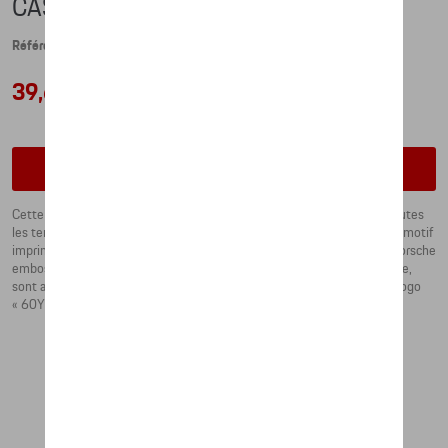
CASQUETTE – 60Y PORSCHE 911
Référence: WAP4100010R60Y
39,65 €
Contactez votre concessionnaire pour commander
Cette casquette à 5 pans au design exclusif complète parfaitement toutes
les tenues décontractées. La visière finement travaillée est ornée d’un motif
imprimé inspiré de la sellerie de la Porsche 911. La boucle avec logo Porsche
embossé et la sangle de fermeture à motif à l’arrière, assortie à la visière,
sont autant de détails de design subtils. Une petite broche portant le logo
« 60Y 911 » est placée sur le côté inférieur gauche de la sangle.