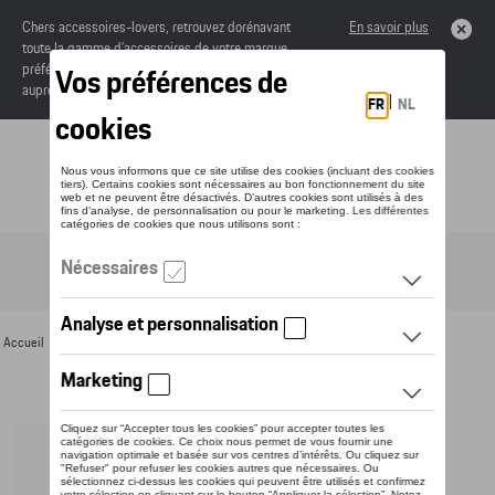
Chers accessoires-lovers, retrouvez dorénavant
En savoir plus
toute la gamme d’accessoires de votre marque
préférée sous forme de catalogue à commander
auprès de votre concessionaire.
Toggle navigation
FR
Accueil
>
Pour vous
>
Casquettes et bonnets
> Détail