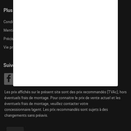
Plus d'informations
Conditions de vente
Mentions légales
Précision des tailles
Vie privée
Suivez nous
Les prix affichés sur le présent site sont des prix recommandés (TVAc), hors
éventuels frais de montage. Pour connaitre le prix de vente actuel et les
éventuels frais de montage, veuillez contacter votre
concessionnaire/agent. Les prix recommandés sont sujets à des
changements sans préavis.