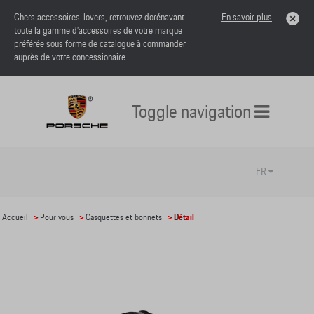
Chers accessoires-lovers, retrouvez dorénavant
En savoir plus
toute la gamme d’accessoires de votre marque
préférée sous forme de catalogue à commander
auprès de votre concessionaire.
Toggle navigation
FR
Accueil
>
Pour vous
>
Casquettes et bonnets
> Détail