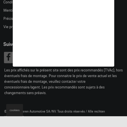
Conditions de vente
Mentions légales
Précision des tailles
Vie privée
Suivez nous
Les prix affichés sur le présent site sont des prix recommandés (TVAc), hors
éventuels frais de montage. Pour connaitre le prix de vente actuel et les
éventuels frais de montage, veuillez contacter votre
concessionnaire/agent. Les prix recommandés sont sujets à des
changements sans préavis.
cookies
© 2026 D'Ieteren Automotive SA/NV. Tous droits réservés / Alle rechten
voorbehouden.