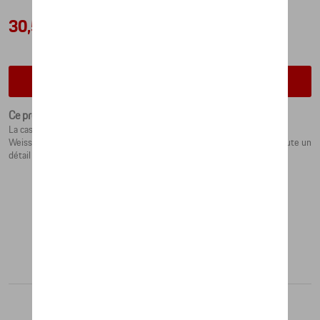
30,50 €
Vérifiez la disponibilité auprès de votre concessionnaire
Ce produit n'est actuellement pas de stock
La casquette de baseball est finie avec un imprimé silicone
Weissach/Porsche. Une étiquette rouge avec le logo Porsche tissé ajoute un
détail subtil au design.Taille unique. 100%
Produits recommandés