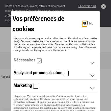
Chers accessoires-lovers, retrouvez dorénavant
En savoir plus
toute la gamme d’accessoires de votre marque
préférée sous forme de catalogue à commander
auprès de votre concessionaire.
Toggle navigation
FR
Accueil
>
Pour vous
>
Casquettes et bonnets
> Détail