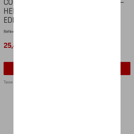
COLLECTOR'S ESPRESSO CUP NO. 2 –
HERITAGE COLLECTION – LIMITED
EDITION
Référence: WAP0506020PHRT
25,42 €
Contactez votre concessionnaire pour commander
Tasse à expresso de collection N° 2 Heritage Design. 90ml