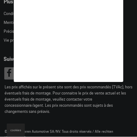
Plus d'informations
Conditions de vente
Mentions légales
Précision des tailles
Vie privée
Suivez nous
Les prix affichés sur le présent site sont des prix recommandés (TVAc), hors
éventuels frais de montage. Pour connaitre le prix de vente actuel et les
éventuels frais de montage, veuillez contacter votre
concessionnaire/agent. Les prix recommandés sont sujets à des
changements sans préavis.
cookies
© 2026 D'Ieteren Automotive SA/NV. Tous droits réservés / Alle rechten