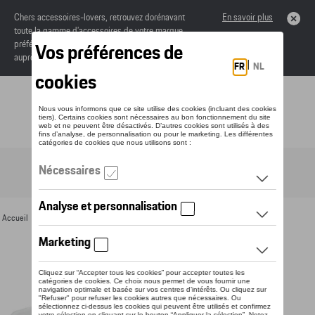
Chers accessoires-lovers, retrouvez dorénavant
En savoir plus
toute la gamme d’accessoires de votre marque
préférée sous forme de catalogue à commander
auprès de votre concessionaire.
Toggle navigation
FR
Accueil
>
Pour vous
>
Divers
>
Tasses
> Détail