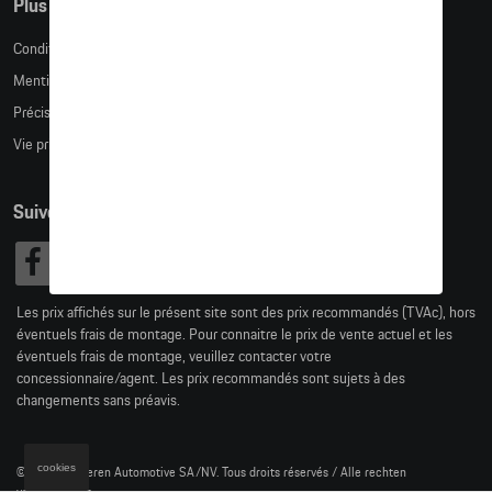
Plus d'informations
Conditions de vente
Mentions légales
Précision des tailles
Vie privée
Suivez nous
Les prix affichés sur le présent site sont des prix recommandés (TVAc), hors
éventuels frais de montage. Pour connaitre le prix de vente actuel et les
éventuels frais de montage, veuillez contacter votre
concessionnaire/agent. Les prix recommandés sont sujets à des
changements sans préavis.
cookies
© 2026 D'Ieteren Automotive SA/NV. Tous droits réservés / Alle rechten