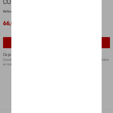
COUVERTURE
Référence: WAP0401000LKID
66,09 €
Vérifiez la disponibilité auprès de votre concessionnaire
Ce produit n'est actuellement pas de stock
Couverture souple avec motif Porsche et écriture. Devant en rouge, derrière
en noir. Compagnon idéal pour les voyages en voiture.
Produits recommandés