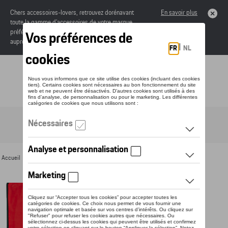
Chers accessoires-lovers, retrouvez dorénavant
En savoir plus
toute la gamme d’accessoires de votre marque
préférée sous forme de catalogue à commander
auprès de votre concessionaire.
Toggle navigation
FR
Accueil
>
Pour vous
>
Pour enfants
> Détail