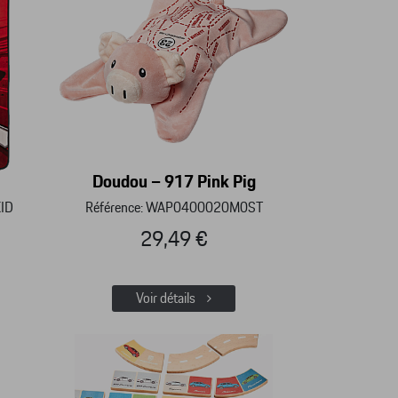
Doudou – 917 Pink Pig
ID
Référence: WAP0400020M0ST
29,49 €
Voir détails