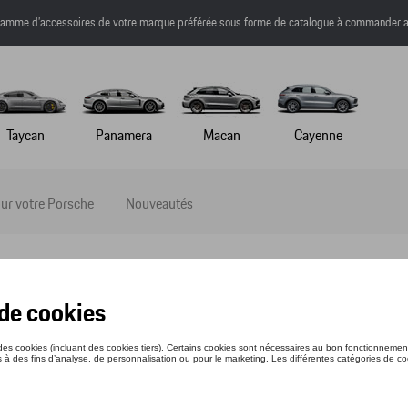
a gamme d’accessoires de votre marque préférée sous forme de catalogue à commander a
Taycan
Panamera
Macan
Cayenne
ur votre Porsche
Nouveautés
ur enfants