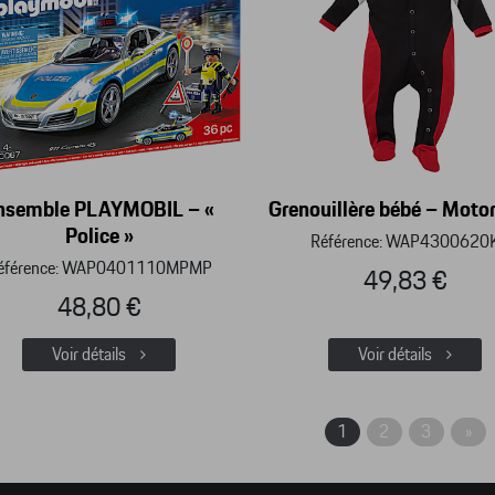
nsemble PLAYMOBIL – «
Grenouillère bébé – Moto
Police »
Référence: WAP4300620
éférence: WAP0401110MPMP
49,83 €
48,80 €
Voir détails
Voir détails
1
2
3
»