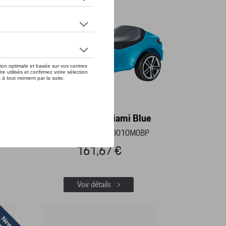
nge
Baby Porsche, Miami Blue
BBP
Référence: WAP0400010M0BP
161,67 €
Voir détails