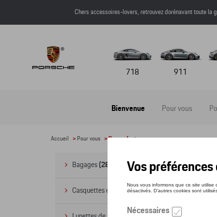
Chers accessoires-lovers, retrouvez dorénavant toute l
718
911
Bienvenue
Pour vous
Po
Accueil
>
Pour vous
> Pour enfants
Po
Bagages
(28)
Casquettes et bonnets
(20)
Lunettes de soleil
(9)