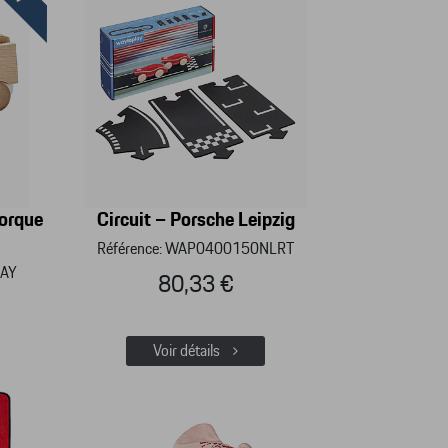
morque
Circuit – Porsche Leipzig
Référence: WAP0400150NLRT
CAY
80,33 €
Voir détails