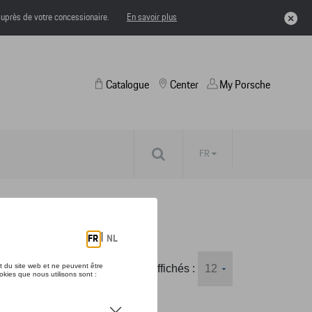
uprès de votre concessionaire.
En savoir plus
Catalogue
Center
My Porsche
FR
Nombre d'éléments affichés :