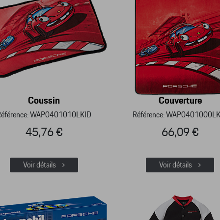
Coussin
Couverture
Référence: WAP0401010LKID
Référence: WAP0401000LK
45,76 €
66,09 €
Voir détails
Voir détails