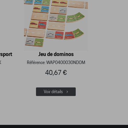
rsport
Jeu de dominos
K
Référence: WAP0400030NDOM
40,67 €
Voir détails