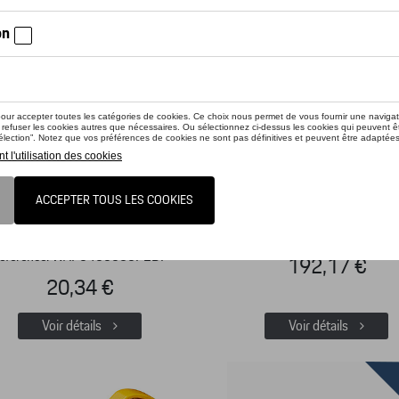
D Puzzle Ravensburger -
Baby Porsche, Lava Ora
Calendar Shots
Référence: WAP0400050L
éférence: WAP0400060P2DP
192,17 €
20,34 €
Voir détails
Voir détails