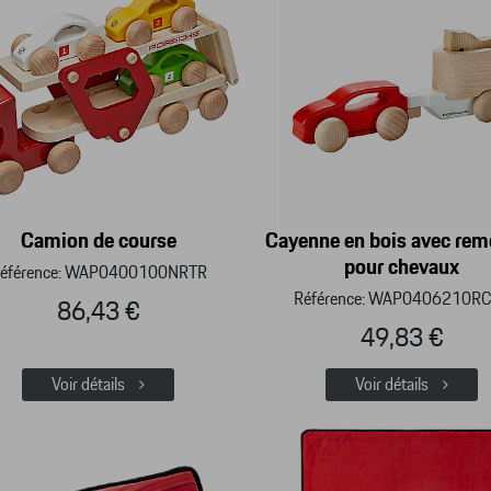
Camion de course
Cayenne en bois avec re
pour chevaux
éférence: WAP0400100NRTR
Référence: WAP0406210R
86,43 €
49,83 €
Voir détails
Voir détails