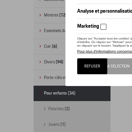
Montres
(12)
Essentiels du bureau
(19)
Cuir
(6)
Divers
(94)
2
Porte-clés et cordons
(16)
R
Pour enfants
(34)
Peluches
(2)
Jouets
(1)