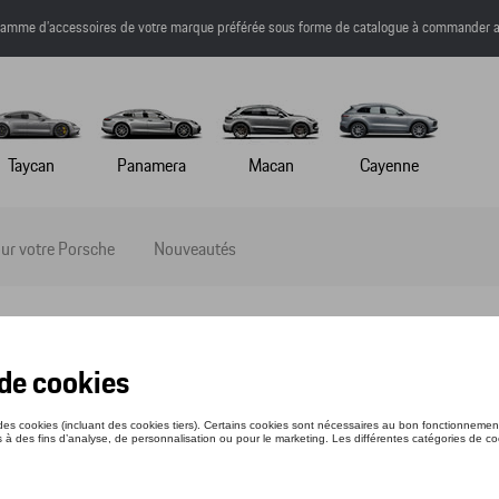
a gamme d’accessoires de votre marque préférée sous forme de catalogue à commander a
Taycan
Panamera
Macan
Cayenne
ur votre Porsche
Nouveautés
NET DE NOTES
nce: WAP0920050D
9 €