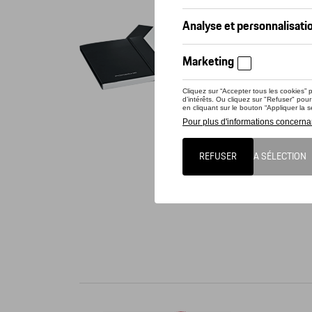
Conta
100 feui
Stylo à 