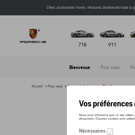
Chers accessoires-lovers, retrouvez dorénavant toute l
718
911
Bienvenue
Pour vous
Po
Accueil
>
Pour vous
>
Essentiels du bureau
> Détail
CAR
Référe
23,3