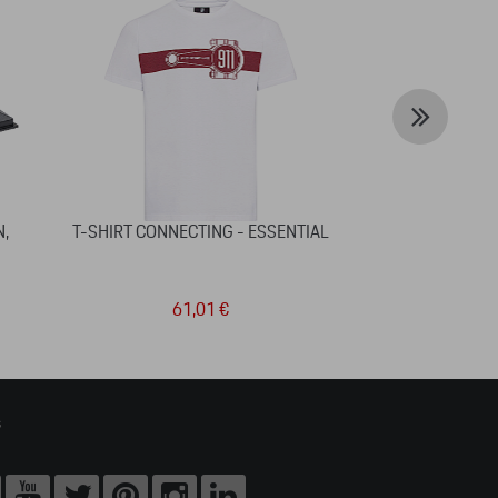
N,
T-SHIRT CONNECTING - ESSENTIAL
CASQUETT
61,01 €
3
s