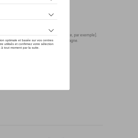
 le rabat avant [pour des cartes de visite, par exemple].
mensions: 150 x 188 mm. Fabriqué en Allemagne.