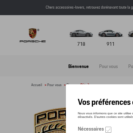
Chers accessoires-lovers, retrouvez dorénavant toute l
718
911
Bienvenue
Pour vous
Po
Accueil
>
Pour vous
>
Divers
> Détail
ÉCU
Référe
5,08