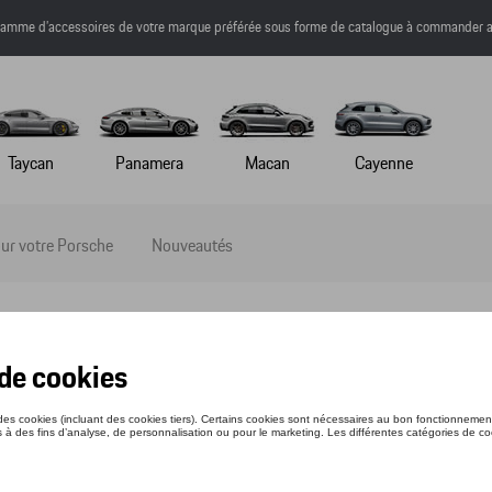
a gamme d’accessoires de votre marque préférée sous forme de catalogue à commander a
Taycan
Panamera
Macan
Cayenne
ur votre Porsche
Nouveautés
SSON AUTOCOLLANT
nce: WAP0130050MCST
 €