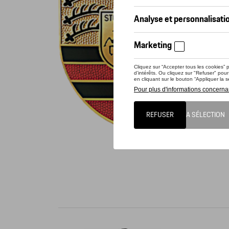
Conta
Écusson 