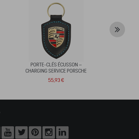
PORTE-CLÉS ÉCUSSON –
CAPOT 911
CHARGING SERVICE PORSCHE
55,93 €
3 7
s