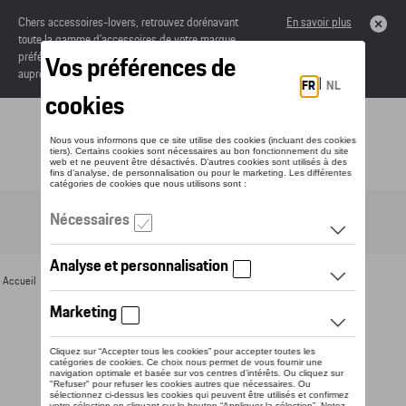
Chers accessoires-lovers, retrouvez dorénavant
En savoir plus
toute la gamme d’accessoires de votre marque
préférée sous forme de catalogue à commander
auprès de votre concessionaire.
Toggle navigation
FR
Accueil
>
Pour vous
>
Montres
>
Horloges murales et réveils
> Détail