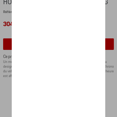
HORLOGE DE TABLE - 917 SALZBURG
Référence: WAP0709170PTUS
304,02 €
Vérifiez la disponibilité auprès de votre concessionnaire
Ce produit n'est actuellement pas de stock
Un morceau d'histoire contemporaine : l'horloge de table avec cadran au
design de la 917 Salzburg a été conçue sur la base de l'horloge Sport Chrono
du véhicule. L'emblème de la 917 Salzbourg orne le dos de l'horloge. L'heure
est affichée sous forme analogique et numérique sur l'écran LCD.