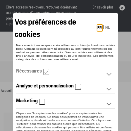
Chers accessoires-lovers, retrouvez dorénavant
En savoir plus
toute la gamme d’accessoires de votre marque
préférée sous forme de catalogue à commander
auprès de votre concessionaire.
Toggle navigation
FR
Accueil
>
Pour vous
>
Divers
>
Bouteilles thermos
> Détail