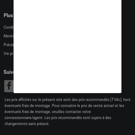
Plus d'informations
Conditions de vente
Mentions légales
Précision des tailles
Vie privée
Suivez nous
Les prix affichés sur le présent site sont des prix recommandés (TVAc), hors
éventuels frais de montage. Pour connaitre le prix de vente actuel et les
éventuels frais de montage, veuillez contacter votre
concessionnaire/agent. Les prix recommandés sont sujets à des
changements sans préavis.