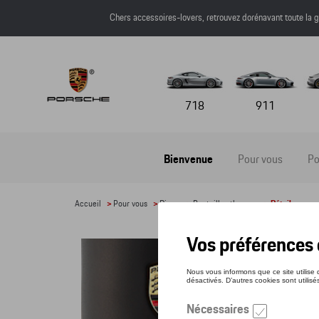
Chers accessoires-lovers, retrouvez dorénavant toute l
718
911
Bienvenue
Pour vous
Po
Accueil
>
Pour vous
>
Divers
>
Bouteilles thermos
> Détail
GOB
Référe
55,9