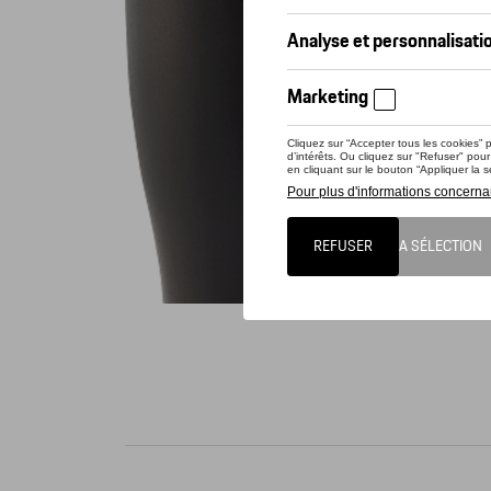
Conta
Thermos 
l'extérie