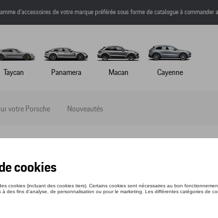
a gamme d’accessoires de votre marque préférée sous forme de catalogue à commander a
Taycan
Panamera
Macan
Cayenne
ur votre Porsche
Nouveautés
ELET ISOTHERME XL - NOIR
nce: WAP0500680M002
3 €