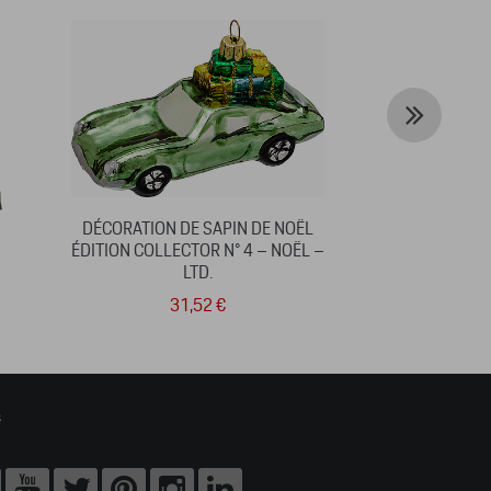
DÉCORATION DE SAPIN DE NOËL
GOBELET IS
ÉDITION COLLECTOR N° 4 – NOËL –
LTD.
31,52 €
5
s