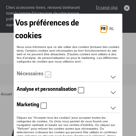
Chers accessoires-lovers, retrouvez dorénavant
En savoir plus
toute la gamme d’accessoires de votre marque
préférée sous forme de catalogue à commander
auprès de votre concessionaire.
Toggle navigation
FR
Accueil
>
Pour vous
>
Textile
>
Dames
>
Vestes
> Détail