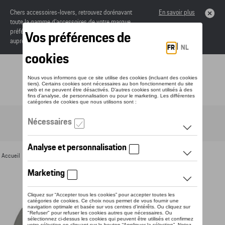
Chers accessoires-lovers, retrouvez dorénavant
En savoir plus
toute la gamme d’accessoires de votre marque
préférée sous forme de catalogue à commander
auprès de votre concessionaire.
Toggle navigation
FR
Accueil
>
Pour vous
>
Textile
>
Hommes
>
Vestes
> Détail