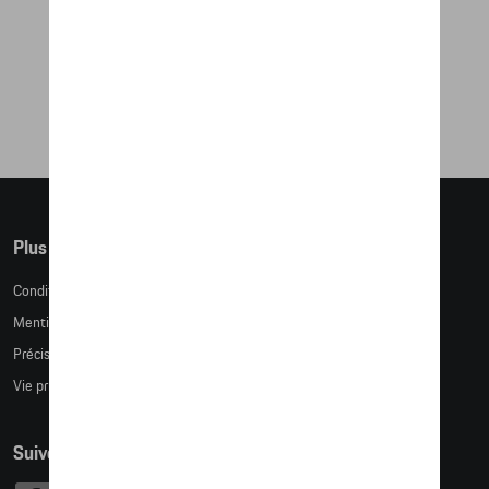
PORTE-CARTES AVEC PINCE À
BILLETS
80,33 €
Plus d'informations
Conditions de vente
Mentions légales
Précision des tailles
Vie privée
Suivez nous