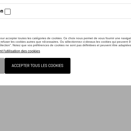
e (réversible) - Heritage - L
 (réversible) - Heritage - XXL
 (réversible) - Heritage - XL
 (réversible) - Heritage - M
iez la disponibilité auprès de votre concessionnaire
 (réversible) - Heritage - S
uit n'est actuellement pas de stock
légèrement matelassé avec 2 poches latérales plaquées et col base-ball. Poche s
eture à glissière. Détails décoratifs en Bordeaux, Or et Noir. Broderie « Porsche »
 dans la veste.