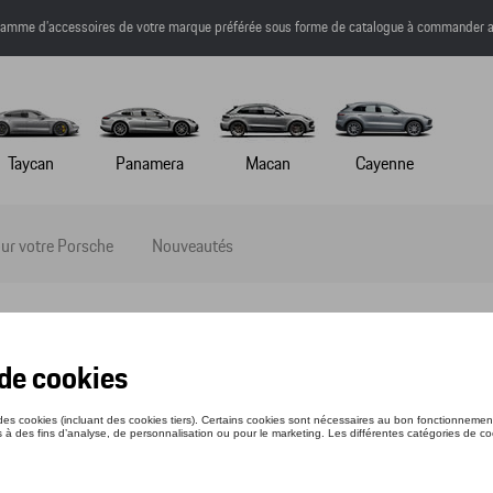
a gamme d’accessoires de votre marque préférée sous forme de catalogue à commander a
Taycan
Panamera
Macan
Cayenne
ur votre Porsche
Nouveautés
E (RÉVERSIBLE) - HERITAGE - L
nce: WAP32200L0LHRT
70 €