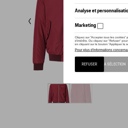
Vest
Veste
Veste
Veste
Vérif
Veste
Ce prod
Blouson 
avec ferm
Heritage