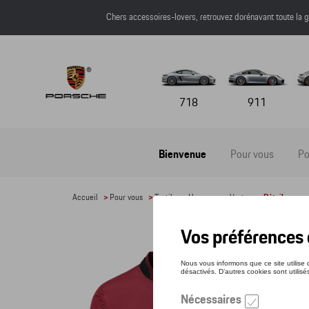
Chers accessoires-lovers, retrouvez dorénavant toute l
718
911
Bienvenue
Pour vous
Po
Accueil
>
Pour vous
>
Textile
>
Hommes
>
Vestes
> Détail
VEST
Référe
405,