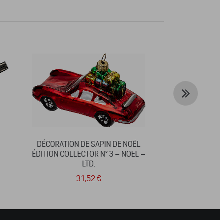
DÉCORATION DE SAPIN DE NOËL
SWEAT PENSK
ÉDITION COLLECTOR N° 3 – NOËL –
LTD.
31,52 €
8