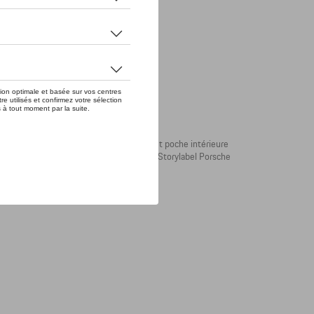
upplémentaire sur le haut de la manche et poche intérieure
 de couleur Or sur la poitrine et la nuque. Storylabel Porsche