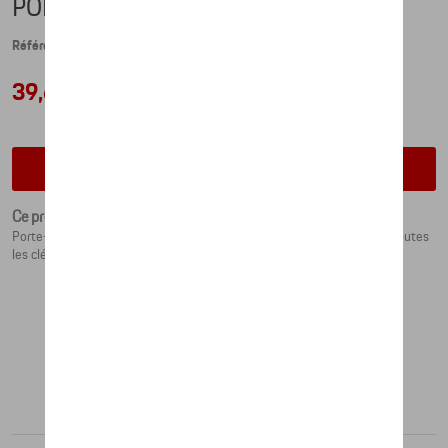
PORTE-CLÉS DISQUE DE FREIN
Référence: WAP0503700PSAB
39,65 €
Vérifiez la disponibilité auprès de votre concessionnaire
Ce produit n'est actuellement pas de stock
Porte-clés avec disque de frein Porsche fidèle à l'original. Convient à toutes
les clés de véhicules Porsche.
Produits recommandés