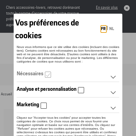
Chers accessoires-lovers, retrouvez dorénavant
En savoir plus
toute la gamme d’accessoires de votre marque
préférée sous forme de catalogue à commander
auprès de votre concessionaire.
Toggle navigation
FR
Accueil
>
Pour vous
>
Porte-clés et cordons
> Détail