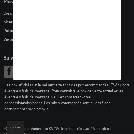
Plus d'informations
Conditions de vente
Mentions légales
Précision des tailles
Vie privée
Suivez nous
Les prix affichés sur le présent site sont des prix recommandés (TVAc), hors
éventuels frais de montage. Pour connaitre le prix de vente actuel et les
éventuels frais de montage, veuillez contacter votre
concessionnaire/agent. Les prix recommandés sont sujets à des
changements sans préavis.
cookies
© 2026 D'Ieteren Automotive SA/NV. Tous droits réservés / Alle rechten