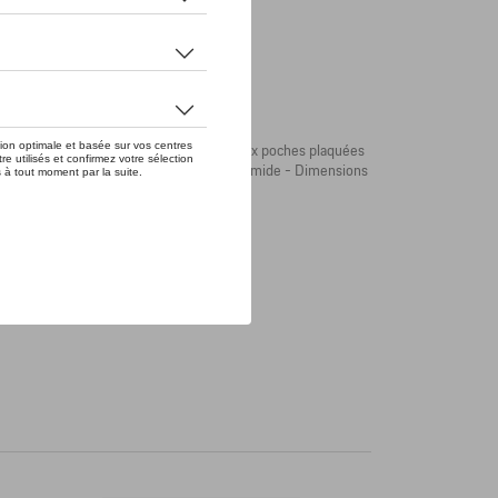
 de place pour ranger un casque. Avec deux poches plaquées
mperméable. Nylon résistant. - 100 % polyamide - Dimensions