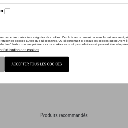
iez la disponibilité auprès de votre concessionnaire
uit n'est actuellement pas de stock
port avec un design imprimé inspiré de la Porsche 917 Salzburg et suffisamment
oche intérieure avec fermeture à glissière. Bandoulière amovible et poignées. I
6 x 48 cm - Unisexe
Produits recommandés