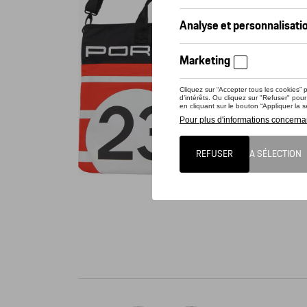
Vérif
Ce prod
Sac de s
et une p
: env. 4