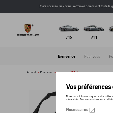
Chers accessoires-lovers, retrouvez dorénavant toute l
718
911
Bienvenue
Pour vous
Po
Accueil
>
Pour vous
>
Bagages
> Détail
SAC
Référe
100,