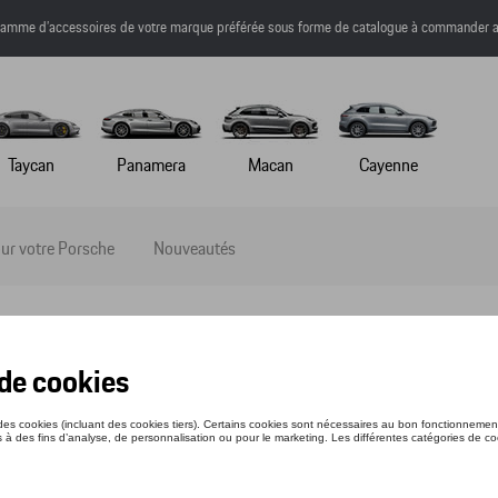
a gamme d’accessoires de votre marque préférée sous forme de catalogue à commander a
Taycan
Panamera
Macan
Cayenne
ur votre Porsche
Nouveautés
 – 917 SALZBURG
nce: WAP0354600MSZG
66 €