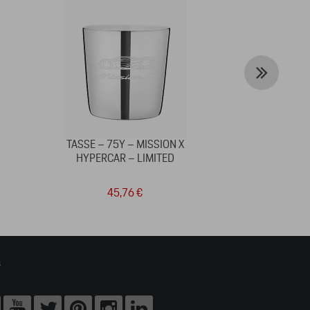
TASSE – 75Y – MISSION X
AFFICHES
HYPERCAR – LIMITED
45,76 €
12
s