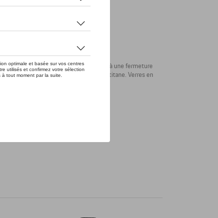
stème de verres interchangeables. Grâce à une fermeture
rentes conditions lumineuses. Monture en titane. Verres en
rres de rechange en vert.