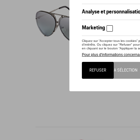
Vérif
Ce prod
En 1978,
rapide, 
polycarb