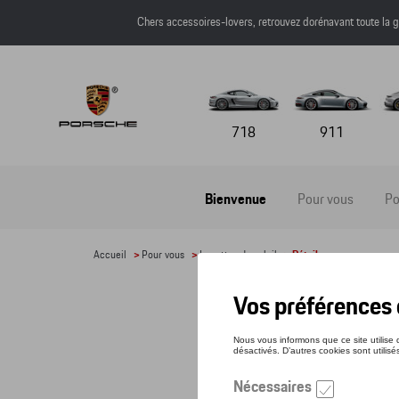
Chers accessoires-lovers, retrouvez dorénavant toute l
718
911
Bienvenue
Pour vous
Po
Accueil
>
Pour vous
>
Lunettes de soleil
> Détail
LUN
Référe
396,