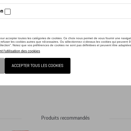
iez la disponibilité auprès de votre concessionnaire
uit n'est actuellement pas de stock
 les lunettes de soleil P´8478 étaient les premières au monde à posséder un sy
les verres peuvent être changés en un clin d’oeil pour adapter les lunettes à diffé
onate avec protection anti-UV à 100 %, en gris/argent. Comprend une paire de ve
Produits recommandés