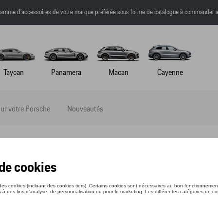
a gamme d’accessoires de votre marque préférée sous forme de catalogue à commander a
Taycan
Panamera
Macan
Cayenne
ur votre Porsche
Nouveautés
ETTES DE SOLEIL P´8478 TITANIUM
nce: WAP0784780JB69
55 €