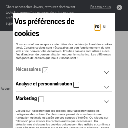
Chers accessoires-lovers, retrouvez dorénavant
En savoir plus
toute la gamme d’accessoires de votre marque
préférée sous forme de catalogue à commander
auprès de votre concessionaire.
Toggle navigation
FR
Accueil
>
Pour vous
>
Divers
>
Magnets
> Détail