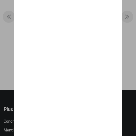
GOBELET ISOTHERME - CARRARA
WHITE
45,77 €
Plus d'informations
Conditions de vente
Mentions légales