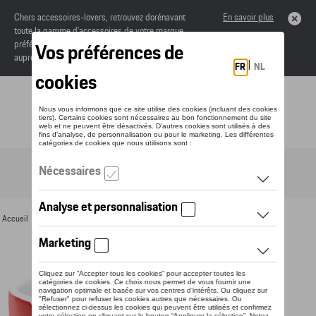
Chers accessoires-lovers, retrouvez dorénavant
En savoir plus
toute la gamme d’accessoires de votre marque
préférée sous forme de catalogue à commander
auprès de votre concessionaire.
Toggle navigation
FR
Accueil
>
Pour vous
>
Divers
>
Tasses
> Détail