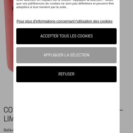
COLLECTOR'S ESPRESSO CUP NO. 1 –
LIMITED EDITION – LE MANS 2020
Référence: WAP050510PLMC