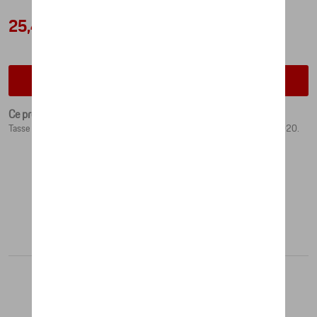
25,42 €
Vérifiez la disponibilité auprès de votre concessionnaire
Ce produit n'est actuellement pas de stock
Tasse à expresso de collection n°1, inspirée de la livrée 911 RSR de 2020.
Produits recommandés