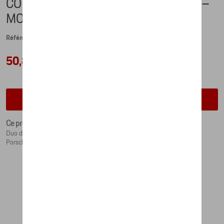
COLLECTOR'S ESPRESSO DUO NO. 6 –
MOTORSPORT – LTD.
Référence: WAP0504050NMSE
50,84 €
Vérifiez la disponibilité auprès de votre concessionnaire
Ce produit n'est actuellement pas de stock
Duo de tasses à Expresso de collection n° 6 aux couleurs classiques de
Porsche Motorsport.