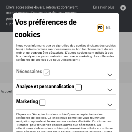
Chers accessoires-lovers, retrouvez dorénavant
En savoir plus
toute la gamme d’accessoires de votre marque
préférée sous forme de catalogue à commander
auprès de votre concessionaire.
Toggle navigation
FR
Accueil
>
Pour vous
>
Divers
>
Tasses
> Détail