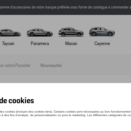
a gamme d’accessoires de votre marque préférée sous forme de catalogue à commander a
Taycan
Panamera
Macan
Cayenne
ur votre Porsche
Nouveautés
LO ROLLER 718
nce: WAP0512070N718
6 €