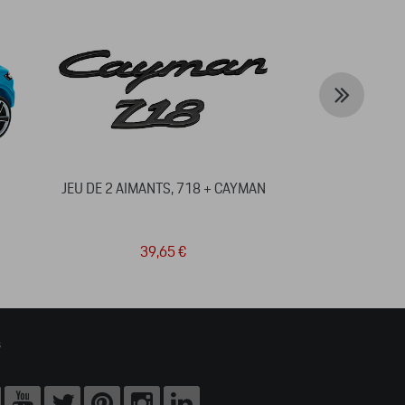
JEU DE 2 AIMANTS, 718 + CAYMAN
PORSCHE 
39,65 €
39
s