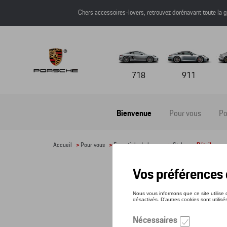
Chers accessoires-lovers, retrouvez dorénavant toute l
718
911
Bienvenue
Pour vous
Po
Accueil
>
Pour vous
>
Essentiels du bureau
>
Stylos
> Détail
STY
Référe
10,1