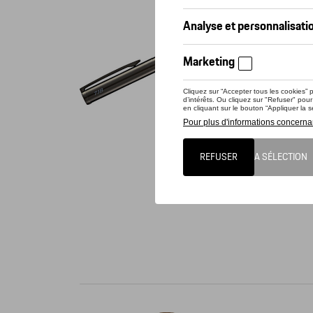
Vérif
Ce prod
Stylo ro