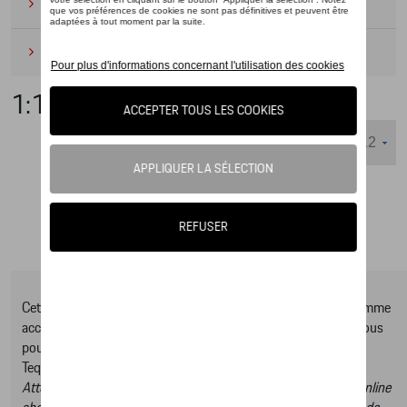
Camping
(2)
Produits d'entretien
(1)
1:18
Nombre d'éléments affichés :
Cet online shop vous présente une sélection d’articles de la gamme
accessoires Tequipment, pour découvrir la gamme complète vous
pouvez consulter notre Moteur de recherche d’accessoires
Tequipment.
Attention, en cliquant sur le lien du catalogue vous sortez du online