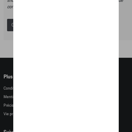
shop et dans ce catalogue vous n’aurez donc pas la possibilité de
commander des articles en ligne.
Catalogue Porsche
Plus d'informations
Conditions de vente
Mentions légales
Précision des tailles
Vie privée