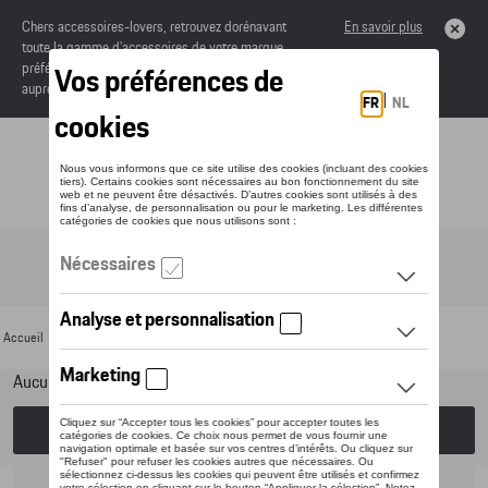
Chers accessoires-lovers, retrouvez dorénavant
En savoir plus
toute la gamme d’accessoires de votre marque
préférée sous forme de catalogue à commander
auprès de votre concessionaire.
Toggle navigation
FR
Accueil
>
Pour votre Porsche
>
Lifestyle
>
Miniatures
> 1:18
Aucun modèle sélectionné (Tout afficher)
Choisissez un modèle