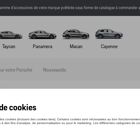
a gamme d’accessoires de votre marque préférée sous forme de catalogue à commander a
Taycan
Panamera
Macan
Cayenne
ur votre Porsche
Nouveautés
essoires
cessoires