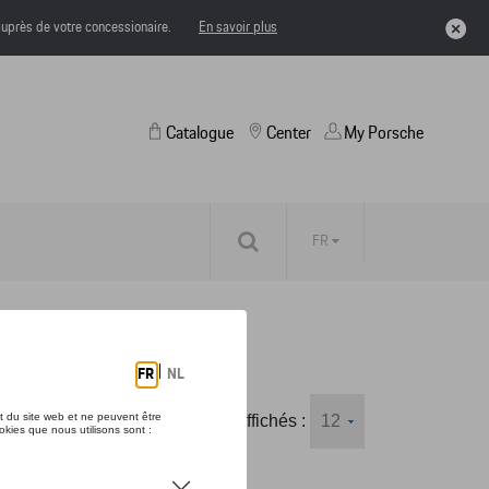
uprès de votre concessionaire.
En savoir plus
Catalogue
Center
My Porsche
FR
Nombre d'éléments affichés :