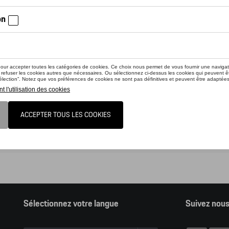
nline shop vous présente une sélection d’articles de la gamme accessoir
z consulter notre Moteur de recherche d’accessoires Tequipment.
ion, en cliquant sur le lien du catalogue vous sortez du online shop et dan
nder des articles en ligne.
alogue Porsche
Sélectionnez votre langue
Suivez nou