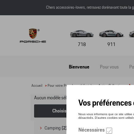
Chers accessoires-lovers, retrouvez dorénavant toute l
718
911
Bienvenue
Pour vous
Po
Accueil
>
Pour votre Porsche
>
Lifestyle
>
Active Collection
> Acc
Aucun modèle sélectionné (Tout afficher)
Ac
Choisissez un modèle
Camping
(2)