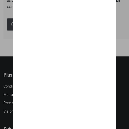
shop et dans ce catalogue vous n’aurez donc pas la possibilité de
commander des articles en ligne.
Catalogue Porsche
Plus d'informations
Conditions de vente
Mentions légales
Précision des tailles
Vie privée