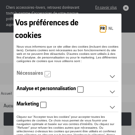
Chers accessoires-lovers, retrouvez dorénavant
En savoir plus
toute la gamme d’accessoires de votre marque
préférée sous forme de catalogue à commander
auprès de votre concessionaire.
Toggle navigation
FR
Accueil
>
Pour votre Porsche
>
Jantes et roues
> Jantes alu
Aucun modèle sélectionné (Tout afficher)
Choisissez un modèle