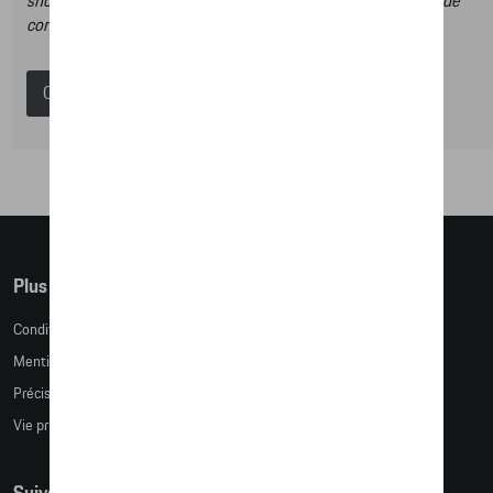
shop et dans ce catalogue vous n’aurez donc pas la possibilité de
commander des articles en ligne.
Catalogue Porsche
Plus d'informations
Conditions de vente
Mentions légales
Précision des tailles
Vie privée