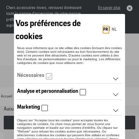
Chers accessoires-lovers, retrouvez dorénavant
En savoir plus
toute la gamme d’accessoires de votre marque
préférée sous forme de catalogue à commander
auprès de votre concessionaire.
Toggle navigation
FR
Accueil
>
Pour votre Porsche
>
Lifestyle
>
Active Collection
> Vêtements
Aucun modèle sélectionné (Tout afficher)
Choisissez un modèle