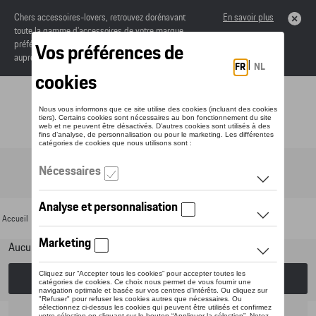
Chers accessoires-lovers, retrouvez dorénavant
En savoir plus
toute la gamme d’accessoires de votre marque
préférée sous forme de catalogue à commander
auprès de votre concessionaire.
Toggle navigation
FR
Accueil
>
Pour votre Porsche
>
Lifestyle
>
Cycling Collection
> Vêtements
Aucun modèle sélectionné (Tout afficher)
Choisissez un modèle