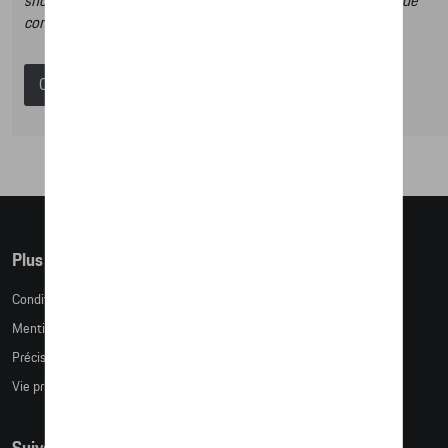
shop et dans ce catalogue vous n’aurez donc pas la possibilité de
commander des articles en ligne.
Catalogue Porsche
Plus d'informations
Conditions de vente
Mentions légales
Précision des tailles
Vie privée