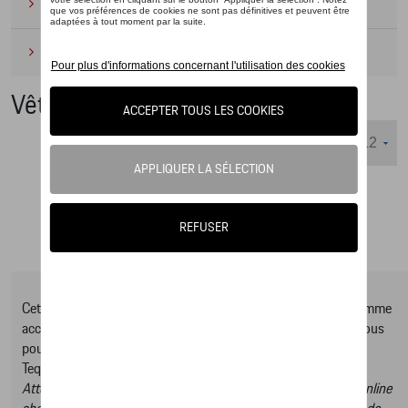
Camping
(2)
Produits d'entretien
(1)
Vêtements
Nombre d'éléments affichés :
Cet online shop vous présente une sélection d’articles de la gamme
accessoires Tequipment, pour découvrir la gamme complète vous
pouvez consulter notre Moteur de recherche d’accessoires
Tequipment.
Attention, en cliquant sur le lien du catalogue vous sortez du online