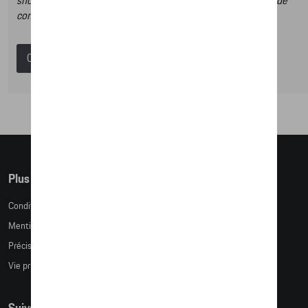
shop et dans ce catalogue vous n’aurez donc pas la possibilité de
commander des articles en ligne.
Catalogue Porsche
Plus d'informations
Conditions de vente
Mentions légales
Précision des tailles
Vie privée