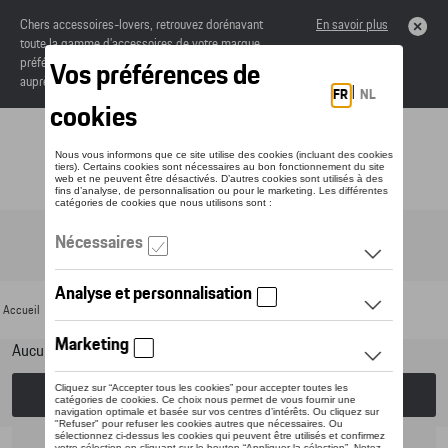
Chers accessoires-lovers, retrouvez dorénavant
En savoir plus
toute la gamme d’accessoires de votre marque
préférée sous forme de catalogue à commander
auprès de votre concessionaire.
Toggle navigation
FR
Accueil
>
Pour votre Porsche
>
Lifestyle
>
Kids Collection
> Vêtements
Aucun modèle sélectionné (Tout afficher)
Choisissez un modèle