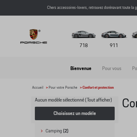
Chers accessoires-lovers, retrouvez dorénavant toute l
718
911
Bienvenue
Pour vous
Po
Accueil
>
Pour votre Porsche
> Confort et protection
Aucun modèle sélectionné (Tout afficher)
Con
Choisissez un modèle
Camping
(2)