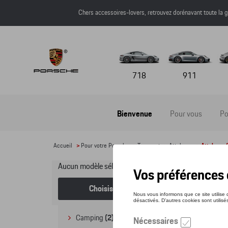
Chers accessoires-lovers, retrouvez dorénavant toute l
718
911
Bienvenue
Pour vous
Po
Accueil
>
Pour votre Porsche
>
Transport
>
Attelages
> Attelages 
Aucun modèle sélectionné (Tout afficher)
Att
Choisissez un modèle
Camping
(2)