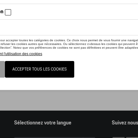
nline shop vous présente une sélection d’articles de la gamme accessoir
z consulter notre Moteur de recherche d’accessoires Tequipment.
ion, en cliquant sur le lien du catalogue vous sortez du online shop et dan
nder des articles en ligne.
alogue Porsche
Sélectionnez votre langue
Suivez nou