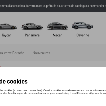
a gamme d’accessoires de votre marque préférée sous forme de catalogue à commander a
Taycan
Panamera
Macan
Cayenne
ur votre Porsche
Nouveautés
fixes
elages fixes