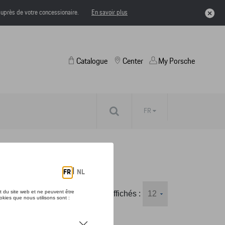
uprès de votre concessionaire.
En savoir plus
Catalogue
Center
My Porsche
FR
Nombre d'éléments affichés :