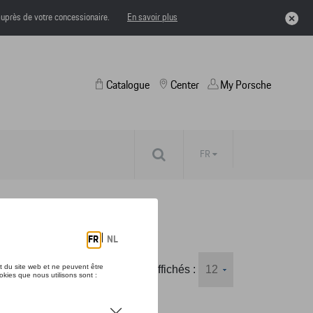
uprès de votre concessionaire.
En savoir plus
Catalogue
Center
My Porsche
FR
Nombre d'éléments affichés :