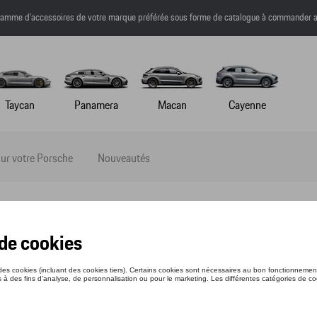
a gamme d’accessoires de votre marque préférée sous forme de catalogue à commander a
Taycan
Panamera
Macan
Cayenne
ur votre Porsche
Nouveautés
érieur