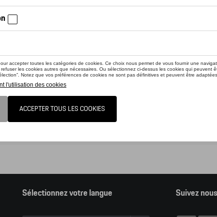
nline shop vous présente une sélection d’articles de la gamme accessoir
z consulter notre Moteur de recherche d’accessoires Tequipment.
ion, en cliquant sur le lien du catalogue vous sortez du online shop et dan
nder des articles en ligne.
alogue Porsche
Sélectionnez votre langue
Suivez nou