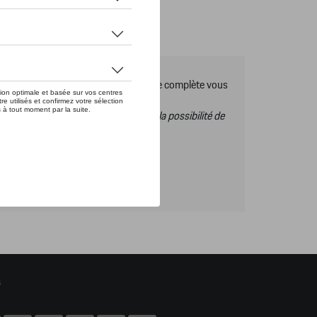
es Tequipment, pour découvrir la gamme complète vous
s ce catalogue vous n’aurez donc pas la possibilité de
s