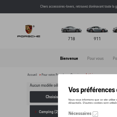
Chers accessoires-lovers, retrouvez dorénavant toute l
718
911
Bienvenue
Pour vous
Po
Accueil
>
Pour votre Porsche
>
Camping
> Intérieur
Aucun modèle sélectionné (Tout afficher)
Int
Choisissez un modèle
Camping
(2)