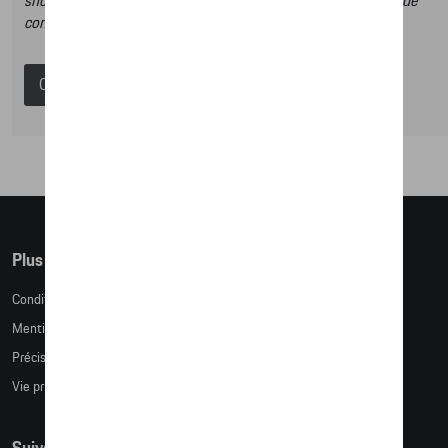
shop et dans ce catalogue vous n’aurez donc pas la possibilité de
commander des articles en ligne.
Catalogue Porsche
Plus d'informations
Conditions de vente
Mentions légales
Précision des tailles
Vie privée