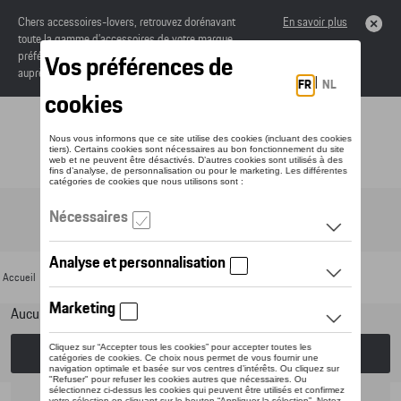
Chers accessoires-lovers, retrouvez dorénavant
En savoir plus
toute la gamme d’accessoires de votre marque
préférée sous forme de catalogue à commander
auprès de votre concessionaire.
Toggle navigation
FR
Accueil
>
Pour votre Porsche
>
Lifestyle
>
CUPRA
> Dernière chance
Aucun modèle sélectionné (Tout afficher)
Choisissez un modèle