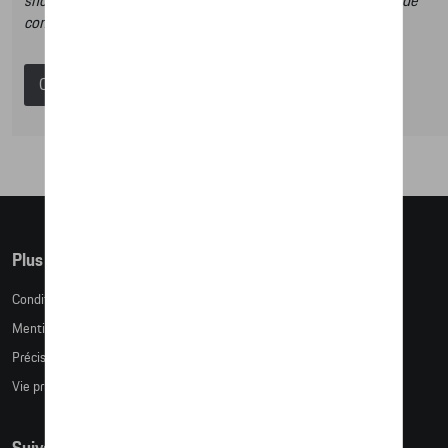
shop et dans ce catalogue vous n’aurez donc pas la possibilité de
commander des articles en ligne.
Catalogue Porsche
Plus d'informations
Conditions de vente
Mentions légales
Précision des tailles
Vie privée