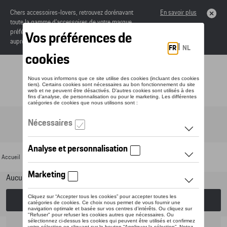
Chers accessoires-lovers, retrouvez dorénavant
En savoir plus
toute la gamme d’accessoires de votre marque
préférée sous forme de catalogue à commander
auprès de votre concessionaire.
Toggle navigation
FR
Accueil
>
Pour votre Porsche
>
Lifestyle
>
Divers
> Boîte à déjeuner
Aucun modèle sélectionné (Tout afficher)
Choisissez un modèle