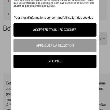
Camping
(2)
Produits d'entretien
(1)
Boîte à déjeuner
Nombre d'éléments affichés :
Cet online shop vous présente une sélection d’articles de la gamme
accessoires Tequipment, pour découvrir la gamme complète vous
pouvez consulter notre Moteur de recherche d’accessoires
Tequipment.
Attention, en cliquant sur le lien du catalogue vous sortez du online