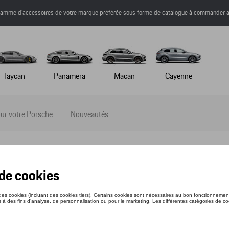
a gamme d’accessoires de votre marque préférée sous forme de catalogue à commander a
Taycan
Panamera
Macan
Cayenne
ur votre Porsche
Nouveautés
ltimédia