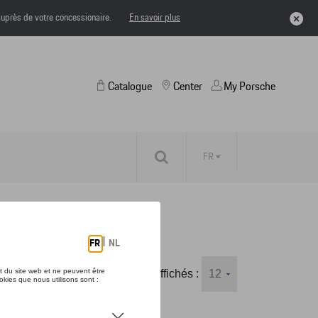
uprès de votre concessionaire.
En savoir plus
Catalogue
Center
My Porsche
FR
Nombre d'éléments affichés :