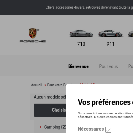
Chers accessoires-lovers, retrouvez dorénavant toute l
718
911
Bienvenue
Pour vous
Po
Accueil
>
Pour votre Porsche
> Multimédia
Aucun modèle sélectionné (Tout afficher)
Mu
Choisissez un modèle
Camping
(2)