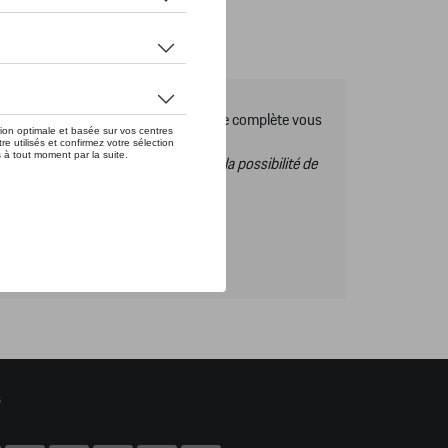
es Tequipment, pour découvrir la gamme complète vous
s ce catalogue vous n’aurez donc pas la possibilité de
s