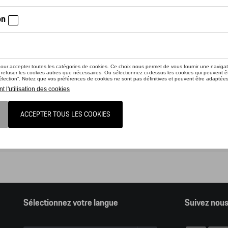
nline shop vous présente une sélection d’articles de la gamme accessoir
z consulter notre Moteur de recherche d’accessoires Tequipment.
ion, en cliquant sur le lien du catalogue vous sortez du online shop et dan
nder des articles en ligne.
alogue Porsche
Sélectionnez votre langue
Suivez nou