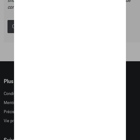
shop et dans ce catalogue vous n’aurez donc pas la possibilité de
commander des articles en ligne.
Catalogue Porsche
Plus d'informations
Conditions de vente
Mentions légales
Précision des tailles
Vie privée