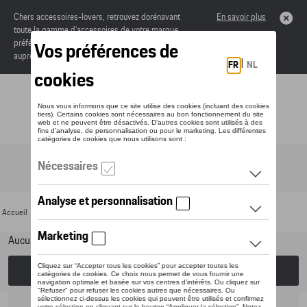
Chers accessoires-lovers, retrouvez dorénavant
En savoir plus
toute la gamme d’accessoires de votre marque
préférée sous forme de catalogue à commander
auprès de votre concessionaire.
Toggle navigation
FR
Accueil
>
Pour votre Porsche
>
Lifestyle
> Peaq Collection
Aucun modèle sélectionné (Tout afficher)
Choisissez un modèle