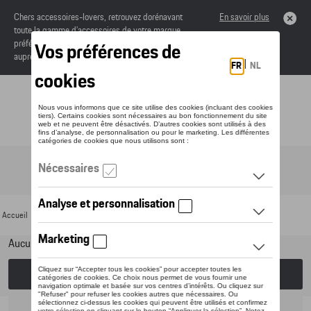
Chers accessoires-lovers, retrouvez dorénavant
En savoir plus
toute la gamme d’accessoires de votre marque
préférée sous forme de catalogue à commander
auprès de votre concessionaire.
Toggle navigation
FR
Accueil
>
Pour votre Porsche
>
Transport
>
Porte-tout
> Porte-ski
Aucun modèle sélectionné (Tout afficher)
Choisissez un modèle