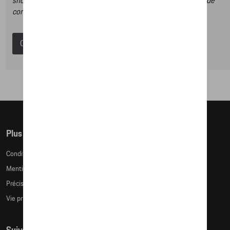
shop et dans ce catalogue vous n’aurez donc pas la possibilité de
commander des articles en ligne.
Catalogue Porsche
Plus d'informations
Conditions de vente
Mentions légales
Précision des tailles
Vie privée