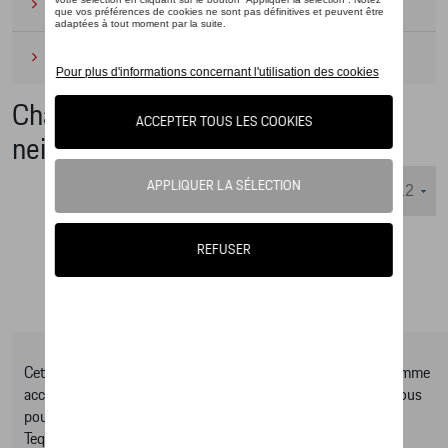
Camping
(2)
Produits d'entretien
(1)
Chaînes à neige et chausettes à
neige
Nombre d'éléments affichés :
Cet online shop vous présente une sélection d’articles de la gamme
accessoires Tequipment, pour découvrir la gamme complète vous
pouvez consulter notre Moteur de recherche d’accessoires
Tequipment.