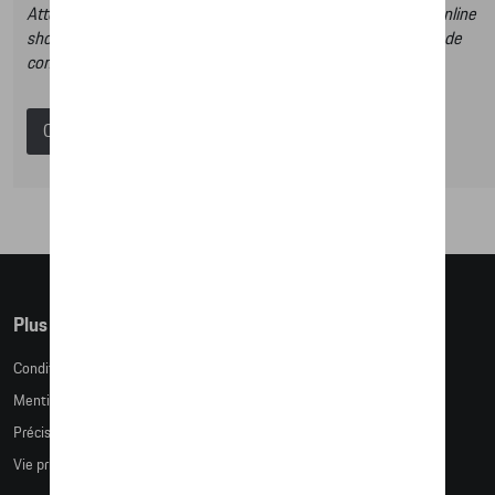
Attention, en cliquant sur le lien du catalogue vous sortez du online
shop et dans ce catalogue vous n’aurez donc pas la possibilité de
commander des articles en ligne.
Catalogue Porsche
Plus d'informations
Conditions de vente
Mentions légales
Précision des tailles
Vie privée