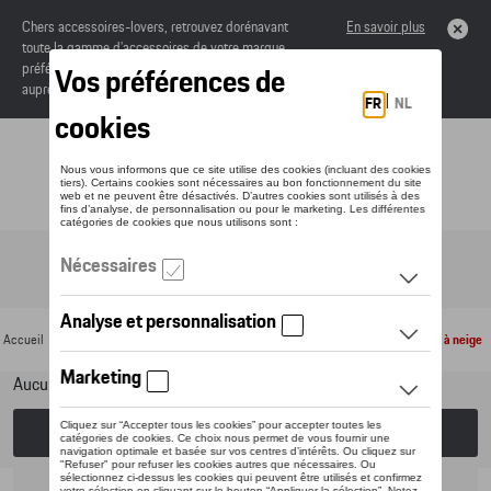
Chers accessoires-lovers, retrouvez dorénavant
En savoir plus
toute la gamme d’accessoires de votre marque
préférée sous forme de catalogue à commander
auprès de votre concessionaire.
Toggle navigation
FR
Accueil
>
Pour votre Porsche
>
Jantes et roues
> Chaînes à neige et chausettes à neige
Aucun modèle sélectionné (Tout afficher)
Choisissez un modèle