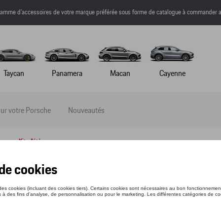
a gamme d’accessoires de votre marque préférée sous forme de catalogue à commander a
Taycan
Panamera
Macan
Cayenne
ur votre Porsche
Nouveautés
pneus
> Kits d'été
s d'été