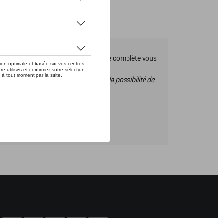
es Tequipment, pour découvrir la gamme complète vous
s ce catalogue vous n’aurez donc pas la possibilité de
s