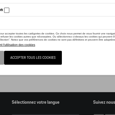
nline shop vous présente une sélection d’articles de la gamme accessoir
z consulter notre Moteur de recherche d’accessoires Tequipment.
ion, en cliquant sur le lien du catalogue vous sortez du online shop et dan
nder des articles en ligne.
alogue Porsche
Sélectionnez votre langue
Suivez nou