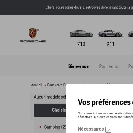
Chers accessoires-lovers, retrouvez dorénavant toute l
718
911
Bienvenue
Pour vous
Po
Accueil
>
Pour votre Porsche
>
Jantes et roues
>
Kits jantes avec 
Aucun modèle sélectionné (Tout afficher)
Kit
Choisissez un modèle
Camping
(2)