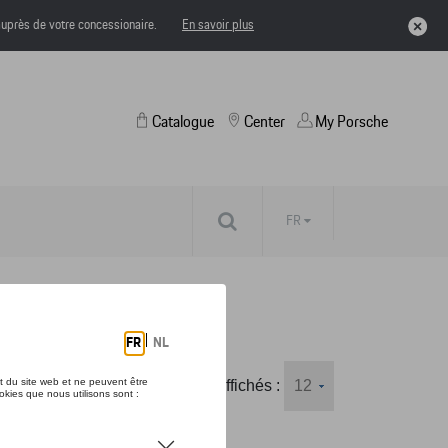
uprès de votre concessionaire.
En savoir plus
Catalogue
Center
My Porsche
FR
Nombre d'éléments affichés :