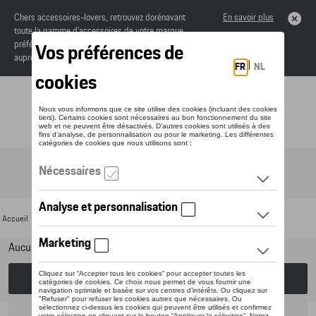
Chers accessoires-lovers, retrouvez dorénavant
En savoir plus
toute la gamme d’accessoires de votre marque
préférée sous forme de catalogue à commander
auprès de votre concessionaire.
Toggle navigation
FR
Accueil
>
Pour votre Porsche
>
Lifestyle
> Tiguan Collection
Aucun modèle sélectionné (Tout afficher)
Choisissez un modèle