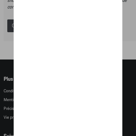
shop et dans ce catalogue vous n’aurez donc pas la possibilité de
commander des articles en ligne.
Catalogue Porsche
Plus d'informations
Conditions de vente
Mentions légales
Précision des tailles
Vie privée