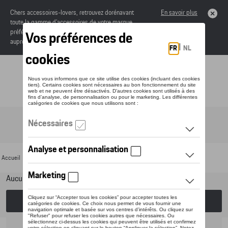
Chers accessoires-lovers, retrouvez dorénavant
En savoir plus
toute la gamme d’accessoires de votre marque
préférée sous forme de catalogue à commander
auprès de votre concessionaire.
Toggle navigation
FR
Accueil
>
Pour votre Porsche
>
Lifestyle
>
Bagages
> Trousses de toilette
Aucun modèle sélectionné (Tout afficher)
Choisissez un modèle