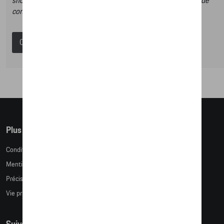
shop et dans ce catalogue vous n’aurez donc pas la possibilité de
commander des articles en ligne.
Catalogue Porsche
Plus d'informations
Conditions de vente
Mentions légales
Précision des tailles
Vie privée