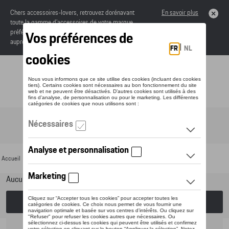
Chers accessoires-lovers, retrouvez dorénavant
En savoir plus
toute la gamme d’accessoires de votre marque
préférée sous forme de catalogue à commander
auprès de votre concessionaire.
Toggle navigation
FR
Accueil
>
Pour votre Porsche
>
Lifestyle
>
Bagages
> Valises
Aucun modèle sélectionné (Tout afficher)
Choisissez un modèle