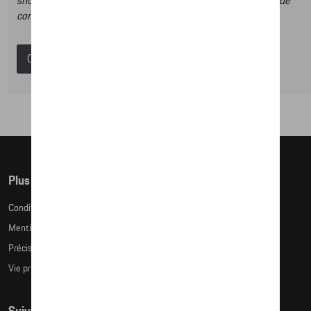
shop et dans ce catalogue vous n’aurez donc pas la possibilité de
commander des articles en ligne.
Catalogue Porsche
Plus d'informations
Conditions de vente
Mentions légales
Précision des tailles
Vie privée