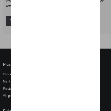
shop et dans ce catalogue vous n’aurez donc pas la possibilité de
commander des articles en ligne.
Catalogue Porsche
Plus d'informations
Conditions de vente
Mentions légales
Précision des tailles
Vie privée