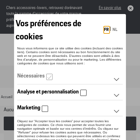
Chers accessoires-lovers, retrouvez dorénavant
En savoir plus
toute la gamme d’accessoires de votre marque
préférée sous forme de catalogue à commander
auprès de votre concessionaire.
Toggle navigation
FR
Accueil
>
Pour votre Porsche
>
Lifestyle
> Divers
Aucun modèle sélectionné (Tout afficher)
Choisissez un modèle