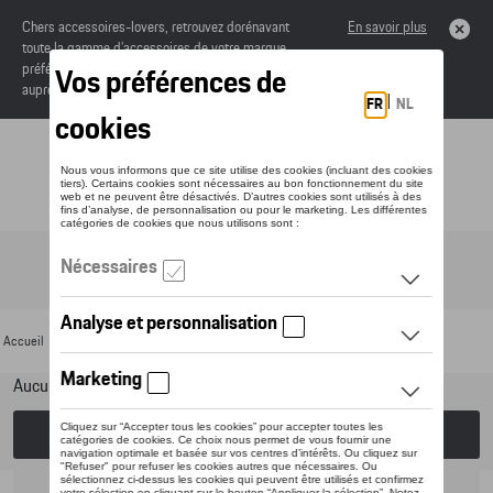
Chers accessoires-lovers, retrouvez dorénavant
En savoir plus
toute la gamme d’accessoires de votre marque
préférée sous forme de catalogue à commander
auprès de votre concessionaire.
Toggle navigation
FR
Accueil
>
Pour votre Porsche
>
Lifestyle
>
GTI Collection
> Vêtements
Aucun modèle sélectionné (Tout afficher)
Choisissez un modèle