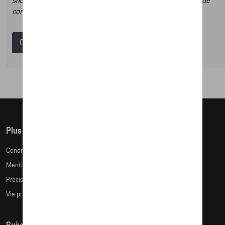
shop et dans ce catalogue vous n’aurez donc pas la possibilité de
commander des articles en ligne.
Catalogue Porsche
Plus d'informations
Conditions de vente
Mentions légales
Précision des tailles
Vie privée