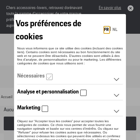
Chers accessoires-lovers, retrouvez dorénavant
En savoir plus
toute la gamme d’accessoires de votre marque
préférée sous forme de catalogue à commander
auprès de votre concessionaire.
Toggle navigation
FR
Accueil
>
Pour votre Porsche
>
Produits d'entretien
> Waxoyl
Aucun modèle sélectionné (Tout afficher)
Choisissez un modèle