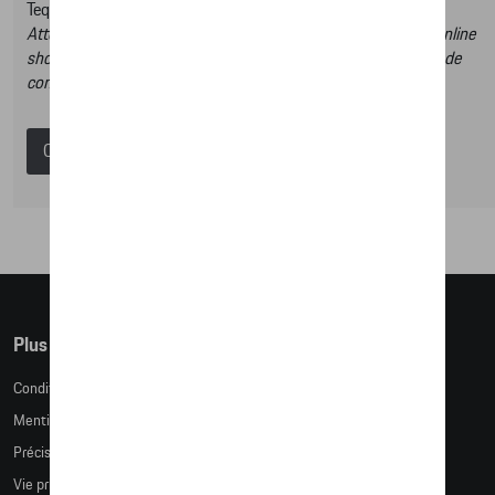
Tequipment.
Attention, en cliquant sur le lien du catalogue vous sortez du online
shop et dans ce catalogue vous n’aurez donc pas la possibilité de
commander des articles en ligne.
Catalogue Porsche
Plus d'informations
Conditions de vente
Mentions légales
Précision des tailles
Vie privée