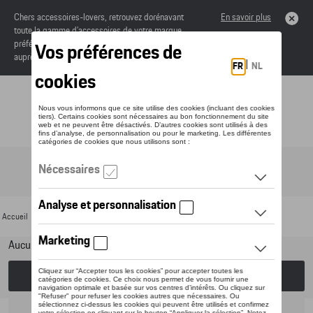
Chers accessoires-lovers, retrouvez dorénavant
En savoir plus
toute la gamme d’accessoires de votre marque
préférée sous forme de catalogue à commander
auprès de votre concessionaire.
Toggle navigation
FR
Accueil
>
Pour votre Porsche
>
Lifestyle
>
Lunettes de soleil
> Dames
Aucun modèle sélectionné (Tout afficher)
Choisissez un modèle