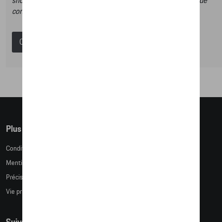
shop et dans ce catalogue vous n’aurez donc pas la possibilité de
commander des articles en ligne.
Catalogue Porsche
Plus d'informations
Conditions de vente
Mentions légales
Précision des tailles
Vie privée