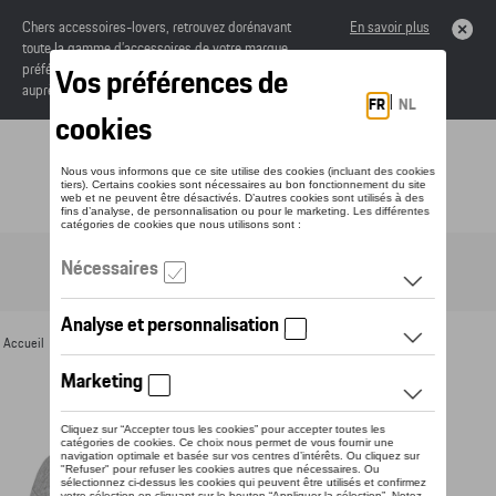
Chers accessoires-lovers, retrouvez dorénavant
En savoir plus
toute la gamme d’accessoires de votre marque
préférée sous forme de catalogue à commander
auprès de votre concessionaire.
Toggle navigation
FR
Accueil
>
Pour vous
>
Textile
>
Hommes
>
Sweats et pulls
> Détail