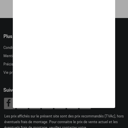
Plus d'informations
Conditions de vente
Mentions légales
Précision des tailles
Vie privée
Suivez nous
Les prix affichés sur le présent site sont des prix recommandés (TVAc), hors
éventuels frais de montage. Pour connaitre le prix de vente actuel et les
éventuels frais de montage, veuillez contacter votre