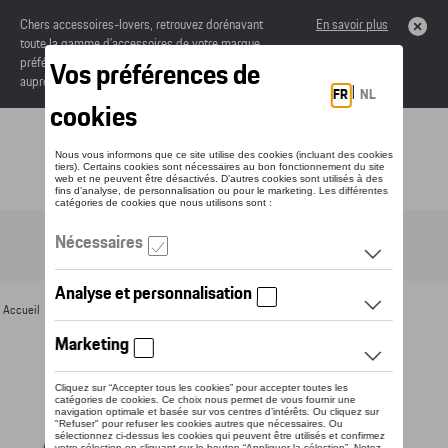
Chers accessoires-lovers, retrouvez dorénavant
En savoir plus
toute la gamme d’accessoires de votre marque
préférée sous forme de catalogue à commander
auprès de votre concessionaire.
Toggle navigation
FR
Accueil
>
Pour vous
>
Textile
>
Dames
>
Sweats et pulls
> Détail